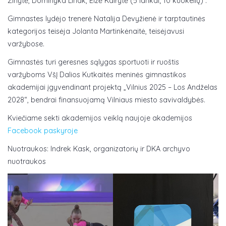
Žinytė, Dominyka Linak, Elzė Kairytė (5 lankai; 10 kuokelių) .
Gimnastes lydėjo trenerė Natalija Devyžienė ir tarptautinės
kategorijos teisėja Jolanta Martinkėnaitė, teisėjavusi
varžybose.
Gimnastės turi geresnes sąlygas sportuoti ir ruoštis
varžyboms VšĮ Dalios Kutkaitės meninės gimnastikos
akademijai įgyvendinant projektą „Vilnius 2025 – Los Andželas
2028“, bendrai finansuojamą Vilniaus miesto savivaldybės.
Kviečiame sekti akademijos veiklą naujoje akademijos
Facebook paskyroje
Nuotraukos: Indrek Kask, organizatorių ir DKA archyvo
nuotraukos