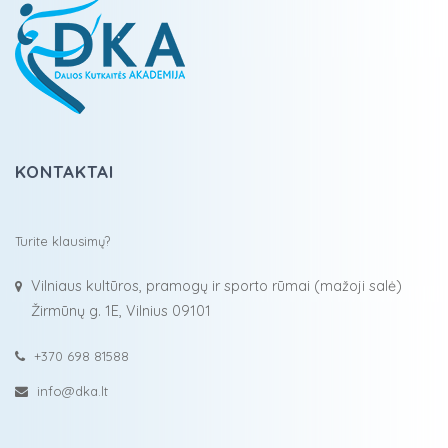
KONTAKTAI
Turite klausimų?
Vilniaus kultūros, pramogų ir sporto rūmai (mažoji salė)
Žirmūnų g. 1E, Vilnius 09101
+370 698 81588
info@dka.lt