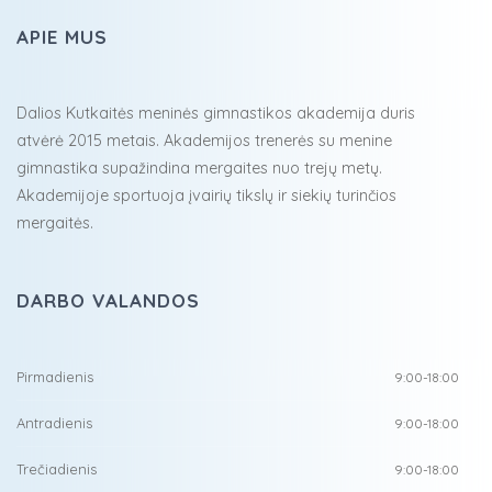
APIE MUS
Dalios Kutkaitės meninės gimnastikos akademija duris
atvėrė 2015 metais. Akademijos trenerės su menine
gimnastika supažindina mergaites nuo trejų metų.
Akademijoje sportuoja įvairių tikslų ir siekių turinčios
mergaitės.
DARBO VALANDOS
Pirmadienis
9:00-18:00
Antradienis
9:00-18:00
Trečiadienis
9:00-18:00