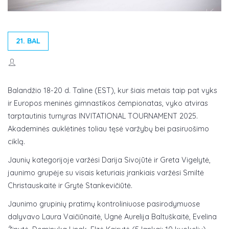
21. BAL
Balandžio 18-20 d. Taline (EST), kur šiais metais taip pat vyks
ir Europos meninės gimnastikos čempionatas, vyko atviras
tarptautinis turnyras INVITATIONAL TOURNAMENT 2025.
Akademinės auklėtinės toliau tęsė varžybų bei pasiruošimo
ciklą.
Jaunių kategorijoje varžėsi Darija Sivojūtė ir Greta Vigelytė,
jaunimo grupėje su visais keturiais įrankiais varžėsi Smiltė
Christauskaitė ir Grytė Stankevičiūtė.
Jaunimo grupinių pratimų kontroliniuose pasirodymuose
dalyvavo Laura Vaičiūnaitė, Ugnė Aurelija Baltuškaitė, Evelina