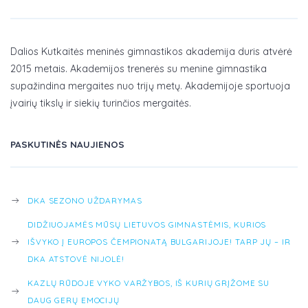
Dalios Kutkaitės meninės gimnastikos akademija duris atvėrė
2015 metais. Akademijos trenerės su menine gimnastika
supažindina mergaites nuo trijų metų. Akademijoje sportuoja
įvairių tikslų ir siekių turinčios mergaitės.
PASKUTINĖS NAUJIENOS
DKA SEZONO UŽDARYMAS
DIDŽIUOJAMĖS MŪSŲ LIETUVOS GIMNASTĖMIS, KURIOS
IŠVYKO Į EUROPOS ČEMPIONATĄ BULGARIJOJE! TARP JŲ – IR
DKA ATSTOVĖ NIJOLĖ!
KAZLŲ RŪDOJE VYKO VARŽYBOS, IŠ KURIŲ GRĮŽOME SU
DAUG GERŲ EMOCIJŲ