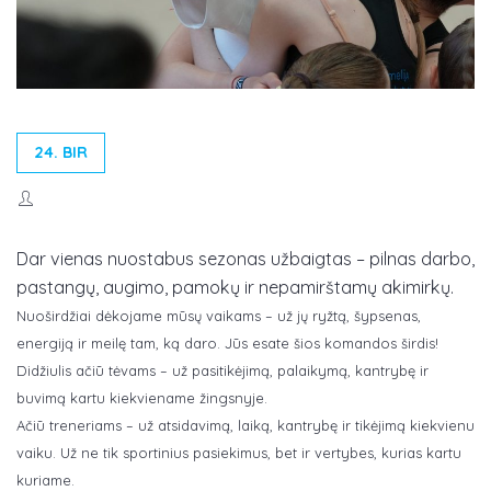
24. BIR
Dar vienas nuostabus sezonas užbaigtas – pilnas darbo,
pastangų, augimo, pamokų ir nepamirštamų akimirkų.
Nuoširdžiai dėkojame mūsų vaikams – už jų ryžtą, šypsenas,
energiją ir meilę tam, ką daro. Jūs esate šios komandos širdis!
Didžiulis ačiū tėvams – už pasitikėjimą, palaikymą, kantrybę ir
buvimą kartu kiekviename žingsnyje.
Ačiū treneriams – už atsidavimą, laiką, kantrybę ir tikėjimą kiekvienu
vaiku. Už ne tik sportinius pasiekimus, bet ir vertybes, kurias kartu
kuriame.