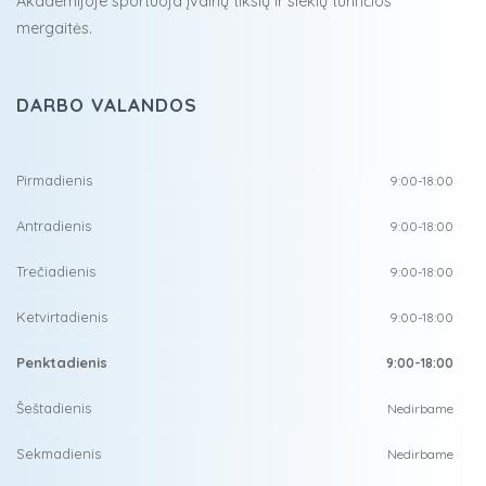
Akademijoje sportuoja įvairių tikslų ir siekių turinčios
mergaitės.
DARBO VALANDOS
Pirmadienis
9:00-18:00
Antradienis
9:00-18:00
Trečiadienis
9:00-18:00
Ketvirtadienis
9:00-18:00
Penktadienis
9:00-18:00
Šeštadienis
Nedirbame
Sekmadienis
Nedirbame