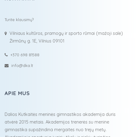
Turite klausimų?
Vilniaus kultūros, pramogų ir sporto rūmai (mažoji salė)
Žirmūnų g. 1E, Vilnius 09101
+370 698 81588
info@dka.lt
APIE MUS
Dalios Kutkaitės meninės gimnastikos akademija duris
atvėrė 2015 metais. Akademijos trenerės su menine
gimnastika supažindina mergaites nuo trejų metų.