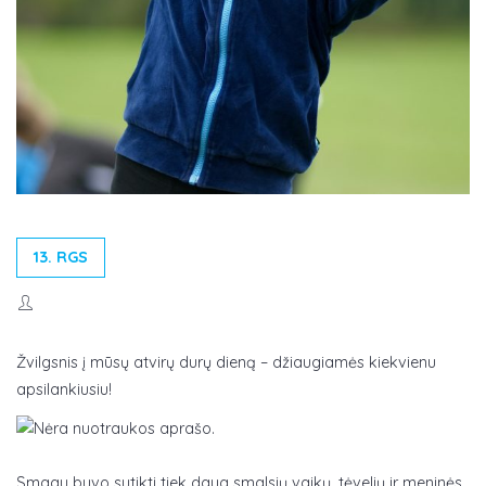
13. RGS
Žvilgsnis į mūsų atvirų durų dieną – džiaugiamės kiekvienu
apsilankiusiu!
Smagu buvo sutikti tiek daug smalsių vaikų, tėvelių ir meninės