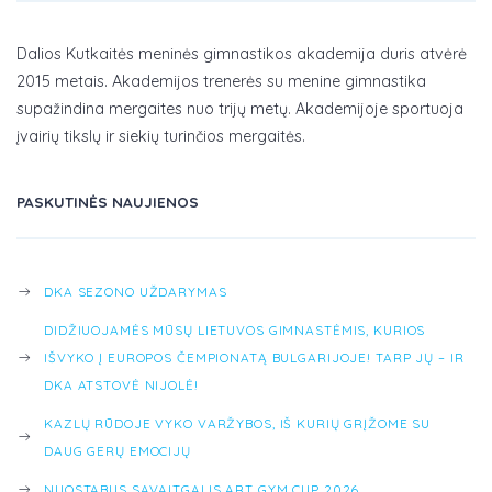
Dalios Kutkaitės meninės gimnastikos akademija duris atvėrė
2015 metais. Akademijos trenerės su menine gimnastika
supažindina mergaites nuo trijų metų. Akademijoje sportuoja
įvairių tikslų ir siekių turinčios mergaitės.
PASKUTINĖS NAUJIENOS
DKA SEZONO UŽDARYMAS
DIDŽIUOJAMĖS MŪSŲ LIETUVOS GIMNASTĖMIS, KURIOS
IŠVYKO Į EUROPOS ČEMPIONATĄ BULGARIJOJE! TARP JŲ – IR
DKA ATSTOVĖ NIJOLĖ!
KAZLŲ RŪDOJE VYKO VARŽYBOS, IŠ KURIŲ GRĮŽOME SU
DAUG GERŲ EMOCIJŲ
NUOSTABUS SAVAITGALIS ART GYM CUP 2026