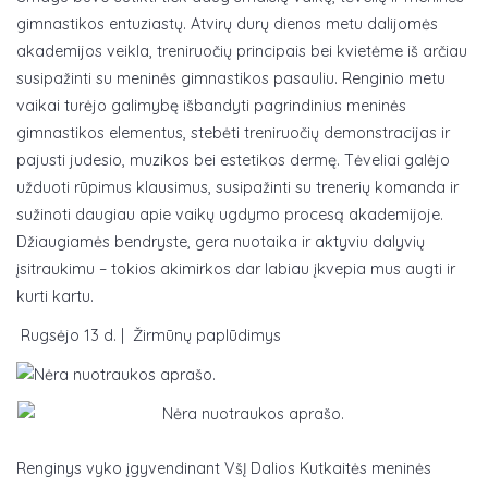
gimnastikos entuziastų. Atvirų durų dienos metu dalijomės
akademijos veikla, treniruočių principais bei kvietėme iš arčiau
susipažinti su meninės gimnastikos pasauliu. Renginio metu
vaikai turėjo galimybę išbandyti pagrindinius meninės
gimnastikos elementus, stebėti treniruočių demonstracijas ir
pajusti judesio, muzikos bei estetikos dermę. Tėveliai galėjo
užduoti rūpimus klausimus, susipažinti su trenerių komanda ir
sužinoti daugiau apie vaikų ugdymo procesą akademijoje.
Džiaugiamės bendryste, gera nuotaika ir aktyviu dalyvių
įsitraukimu – tokios akimirkos dar labiau įkvepia mus augti ir
kurti kartu.
Rugsėjo 13 d. | Žirmūnų paplūdimys
Renginys vyko įgyvendinant VšĮ Dalios Kutkaitės meninės