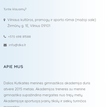
Turite klausimų?
Vilniaus kultūros, pramogų ir sporto rūmai (mažoji salė)
Žirmūnų g. 1E, Vilnius 09101
+370 698 81588
info@dka.lt
APIE MUS
Dalios Kutkaitės meninės gimnastikos akademija duris
atvėrė 2015 metais. Akademijos trenerės su menine
gimnastika supažindina mergaites nuo trejų metų.
Akademijoje sportuoja įvairių tikslų ir siekių turinčios