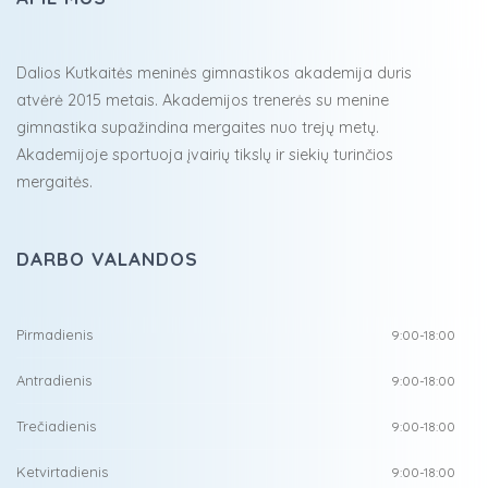
Dalios Kutkaitės meninės gimnastikos akademija duris
atvėrė 2015 metais. Akademijos trenerės su menine
gimnastika supažindina mergaites nuo trejų metų.
Akademijoje sportuoja įvairių tikslų ir siekių turinčios
mergaitės.
DARBO VALANDOS
Pirmadienis
9:00-18:00
Antradienis
9:00-18:00
Trečiadienis
9:00-18:00
Ketvirtadienis
9:00-18:00