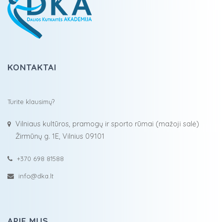
KONTAKTAI
Turite klausimų?
Vilniaus kultūros, pramogų ir sporto rūmai (mažoji salė)
Žirmūnų g. 1E, Vilnius 09101
+370 698 81588
info@dka.lt
APIE MUS