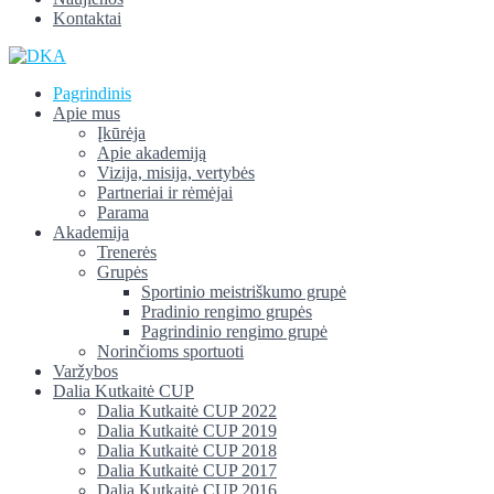
Kontaktai
Pagrindinis
Apie mus
Įkūrėja
Apie akademiją
Vizija, misija, vertybės
Partneriai ir rėmėjai
Parama
Akademija
Trenerės
Grupės
Sportinio meistriškumo grupė
Pradinio rengimo grupės
Pagrindinio rengimo grupė
Norinčioms sportuoti
Varžybos
Dalia Kutkaitė CUP
Dalia Kutkaitė CUP 2022
Dalia Kutkaitė CUP 2019
Dalia Kutkaitė CUP 2018
Dalia Kutkaitė CUP 2017
Dalia Kutkaitė CUP 2016