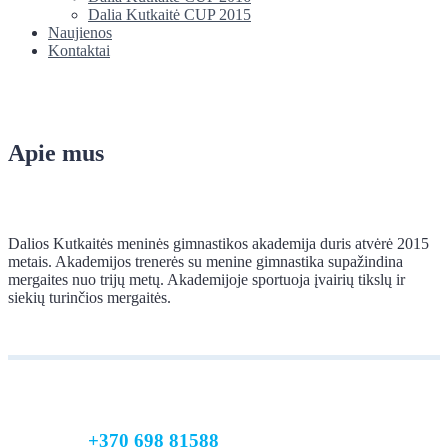
Dalia Kutkaitė CUP 2015
Naujienos
Kontaktai
Apie mus
Dalios Kutkaitės meninės gimnastikos akademija duris atvėrė 2015
metais. Akademijos trenerės su menine gimnastika supažindina
mergaites nuo trijų metų. Akademijoje sportuoja įvairių tikslų ir
siekių turinčios mergaitės.
+370 698 81588