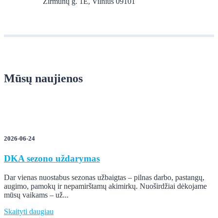
Žirmūnų g. 1E, Vilnius 09101
Mūsų naujienos
2026-06-24
DKA sezono uždarymas
Dar vienas nuostabus sezonas užbaigtas – pilnas darbo, pastangų,
augimo, pamokų ir nepamirštamų akimirkų. Nuoširdžiai dėkojame
mūsų vaikams – už...
Skaityti daugiau