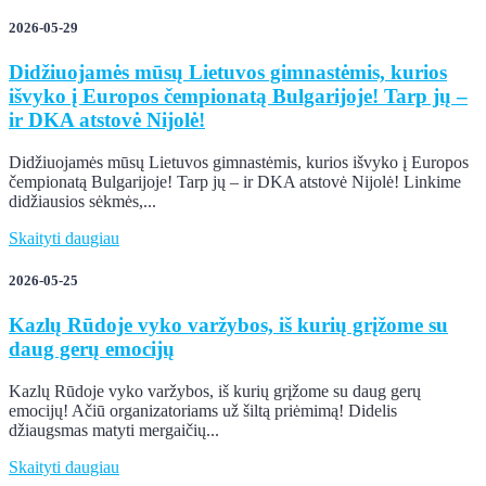
2026-05-29
Didžiuojamės mūsų Lietuvos gimnastėmis, kurios
išvyko į Europos čempionatą Bulgarijoje! Tarp jų –
ir DKA atstovė Nijolė!
Didžiuojamės mūsų Lietuvos gimnastėmis, kurios išvyko į Europos
čempionatą Bulgarijoje! Tarp jų – ir DKA atstovė Nijolė! Linkime
didžiausios sėkmės,...
Skaityti daugiau
2026-05-25
Kazlų Rūdoje vyko varžybos, iš kurių grįžome su
daug gerų emocijų
Kazlų Rūdoje vyko varžybos, iš kurių grįžome su daug gerų
emocijų! Ačiū organizatoriams už šiltą priėmimą! Didelis
džiaugsmas matyti mergaičių...
Skaityti daugiau